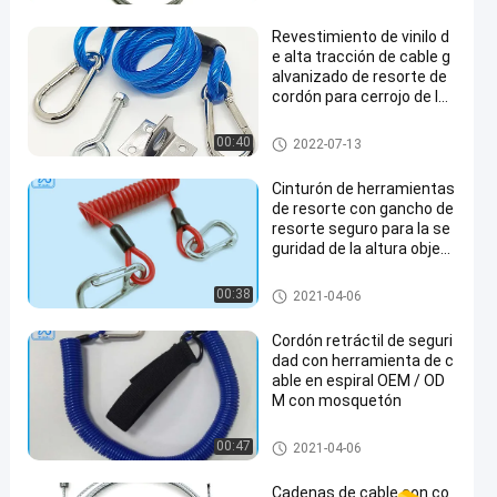
Revestimiento de vinilo d
e alta tracción de cable g
alvanizado de resorte de
cordón para cerrojo de la
puerta del automóvil
cable de seguridad con resorte
00:40
2022-07-13
de extensión
Cinturón de herramientas
de resorte con gancho de
resorte seguro para la se
guridad de la altura objeto
s caídos
cable de seguridad con resorte
00:38
2021-04-06
de extensión
Cordón retráctil de seguri
dad con herramienta de c
able en espiral OEM / OD
M con mosquetón
cable de seguridad con resorte
00:47
2021-04-06
de extensión
Cadenas de cable con co