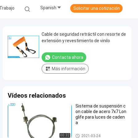
Spanish
Trabajo
Solicitar una cotización
Cable de seguridad retráctil con resorte de
extensión y revestimiento de vinilo
Contacta ahora
Más información
Vídeos relacionados
Sistema de suspensión c
on cable de acero 7x7 Lon
glife para luces de caden
a
Kit de suspensión de cables
00:32
2021-03-24