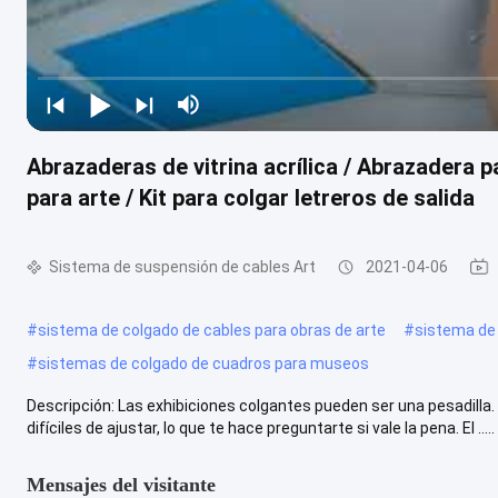
Abrazaderas de vitrina acrílica / Abrazadera p
para arte / Kit para colgar letreros de salida
Sistema de suspensión de cables Art
2021-04-06
#
sistema de colgado de cables para obras de arte
#
sistema de
#
sistemas de colgado de cuadros para museos
Descripción: Las exhibiciones colgantes pueden ser una pesadilla
difíciles de ajustar, lo que te hace preguntarte si vale la pena. El .....
Mensajes del visitante