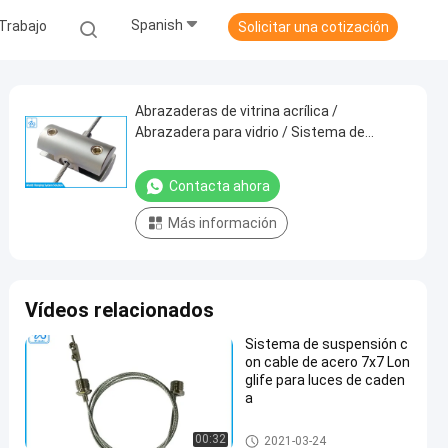
Spanish
Trabajo
Solicitar una cotización
Abrazaderas de vitrina acrílica /
Abrazadera para vidrio / Sistema de
suspensión de cable para arte / Kit para
colgar letreros de salida
Contacta ahora
Más información
Vídeos relacionados
Sistema de suspensión c
on cable de acero 7x7 Lon
glife para luces de caden
a
Kit de suspensión de cables
00:32
2021-03-24