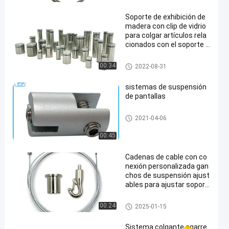
Soporte de exhibición de
madera con clip de vidrio
para colgar artículos rela
cionados con el soporte d
e vidrio
Sistema de suspensión de cab
00:34
2022-08-31
les Art
sistemas de suspensión
de pantallas
Sistema de suspensión de cab
2021-04-06
les Art
00:45
Cadenas de cable con co
nexión personalizada gan
chos de suspensión ajust
ables para ajustar soport
es
Sistema de suspensión acústi
00:24
2025-01-15
ca del techo
Sistema colgante agarre