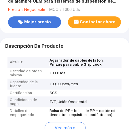
de alambre OEM para sistemas de suspensión de
señales de cable
Precio：Negociable
MOQ：1000 Uds.
Mejor precio
Contactar ahora
Descripción De Producto
,
Agarrador de cables de latón
Alta luz
Pinzas para cable Grip Lock
Cantidad de orden
1000 Uds.
mínima
Capacidad de la
100,000pcs/mes
fuente
Certificación
SGS
Condiciones de
T/T, Unión Occidental
pago
Detalles de
Bolsa de PE + bolsa de PP + cartón (si
empaquetado
tiene otros requisitos, contáctenos)
Vea más