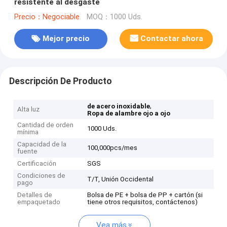
resistente al desgaste
Precio：Negociable
MOQ：1000 Uds.
Mejor precio
Contactar ahora
Descripción De Producto
,
de acero inoxidable
Alta luz
Ropa de alambre ojo a ojo
Cantidad de orden
1000 Uds.
mínima
Capacidad de la
100,000pcs/mes
fuente
Certificación
SGS
Condiciones de
T/T, Unión Occidental
pago
Detalles de
Bolsa de PE + bolsa de PP + cartón (si
empaquetado
tiene otros requisitos, contáctenos)
Vea más