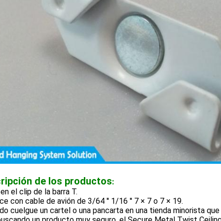
ripción de los productos
:
 en el clip de la barra T.
lice con cable de avión de 3/64 ′′ 1/16 ′′ 7 × 7 o 7 × 19.
o cuelgue un cartel o una pancarta en una tienda minorista que u
buscando un producto muy seguro, el Secure Metal Twist Ceilin