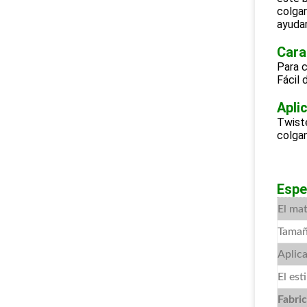
colgar
ayudar
Cara
Para c
Fácil d
Apli
Twiste
colgan
Espe
El mat
Tama
Aplic
El esti
Fabri