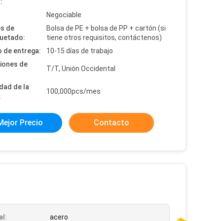
:
:
Negociable
es de
Bolsa de PE + bolsa de PP + cartón (si
uetado:
tiene otros requisitos, contáctenos)
 de entrega:
10-15 días de trabajo
iones de
T/T, Unión Occidental
dad de la
100,000pcs/mes
:
Mejor Precio
Contacto
al:
acero