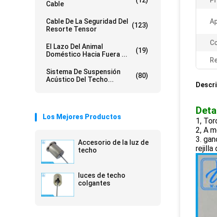
(12)
P
Cable
Cable De La Seguridad Del
Ap
(123)
Resorte Tensor
Co
El Lazo Del Animal
(19)
Doméstico Hacia Fuera ...
Re
Sistema De Suspensión
(80)
Acústico Del Techo...
Descri
Deta
Los Mejores Productos
1, Tor
2, A m
3. gan
Accesorio de la luz de
rejill
techo
luces de techo
colgantes