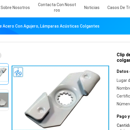
Contacta Con Nosot
Sobre Nosotros
Noticias
Casos De Tr
Ros
De Acero Con Agujero, Lámparas Acústicas Colgantes
Clip 
colga
Datos 
Lugar d
Nombre
Certifi
Número
Pago y
Cantid