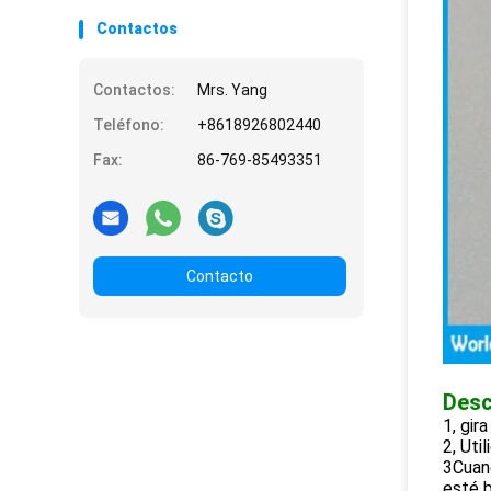
Contactos
Contactos:
Mrs. Yang
Teléfono:
+8618926802440
Fax:
86-769-85493351
Contacto
Desc
1, gira
2, Uti
3Cuand
esté 