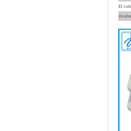
El col
Acaba