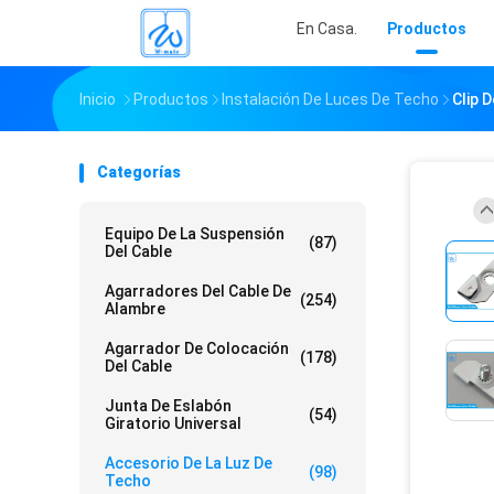
En Casa.
Productos
Inicio
Productos
Instalación De Luces De Techo
Clip 
Categorías
Equipo De La Suspensión
(87)
Del Cable
Agarradores Del Cable De
(254)
Alambre
Agarrador De Colocación
(178)
Del Cable
Junta De Eslabón
(54)
Giratorio Universal
Accesorio De La Luz De
(98)
Techo