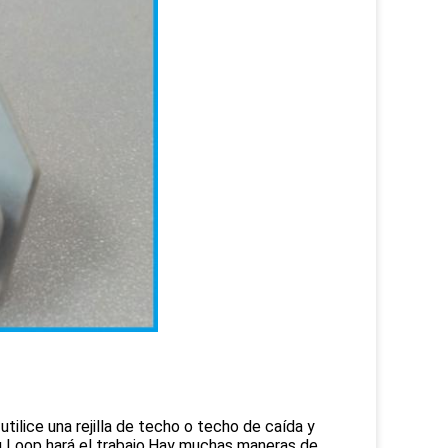
tilice una rejilla de techo o techo de caída y
g Loop hará el trabajo.Hay muchas maneras de