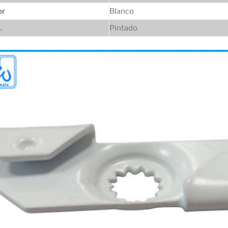
or
Blanco
.
Pintado