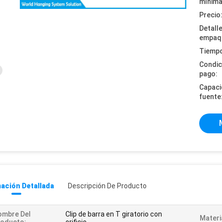
mínima
Precio
Detall
empaq
Tiempo
Condic
pago:
Capaci
fuente
ación Detallada
Descripción De Producto
ombre Del
Clip de barra en T giratorio con
Materi