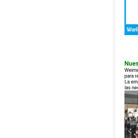
Nues
Weimei
para r
La em
las ne