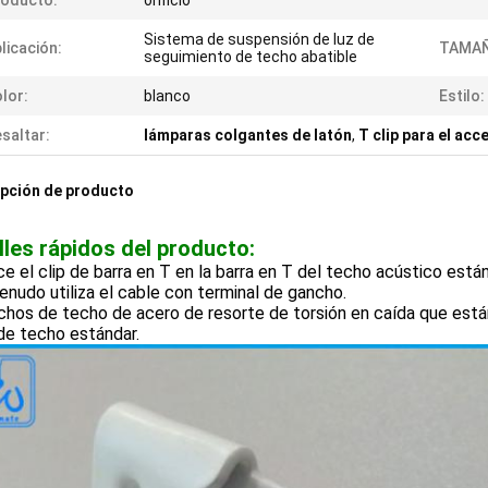
roducto:
orificio
Sistema de suspensión de luz de
licación:
TAMAÑ
seguimiento de techo abatible
lor:
blanco
Estilo:
saltar:
lámparas colgantes de latón
,
T clip para el acc
pción de producto
lles rápidos del producto:
ce el clip de barra en T en la barra en T del techo acústico están
enudo utiliza el cable con terminal de gancho.
chos de techo de acero de resorte de torsión en caída que est
a de techo estándar.