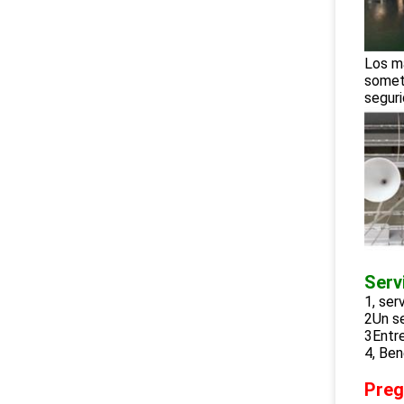
Los ma
somete
seguri
Servi
1, ser
2Un se
3Entre
4, Ben
Preg