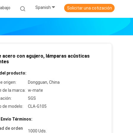
Spanish
abajo
Solicitar una cotización
de acero con agujero, lámparas acústicas
ntes
del producto:
e origen:
Dongguan, China
 de la marca:
w-mate
cación:
SGS
 de modelo:
CLA-G105
 Envío Términos:
ad de orden
1000 Uds.