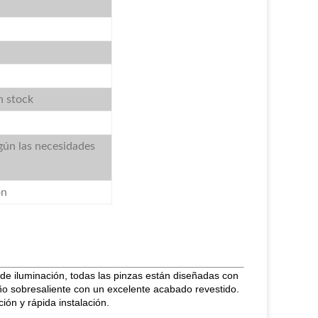
en stock
gún las necesidades
ón
e iluminación, todas las pinzas están diseñadas con
ño sobresaliente con un excelente acabado revestido.
ón y rápida instalación.