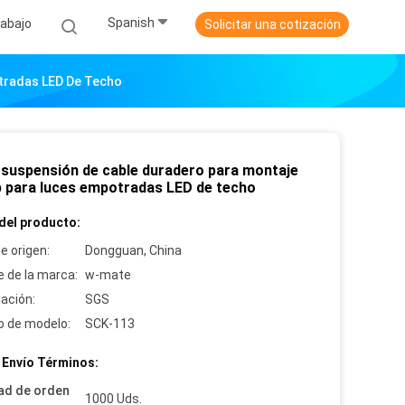
Spanish
abajo
Solicitar una cotización
otradas LED De Techo
e suspensión de cable duradero para montaje
ip para luces empotradas LED de techo
del producto:
e origen:
Dongguan, China
 de la marca:
w-mate
cación:
SGS
 de modelo:
SCK-113
 Envío Términos:
ad de orden
1000 Uds.