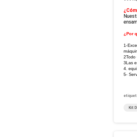
¿Cómo
Nuestr
ensam
¿Por q
1-Exce
máquin
2Todo 
3Las e
4. equ
5- Ser
etiquet
Kit 