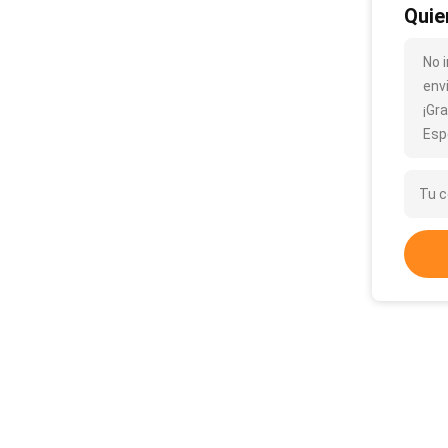
Quie
No 
env
¡Gra
Esp