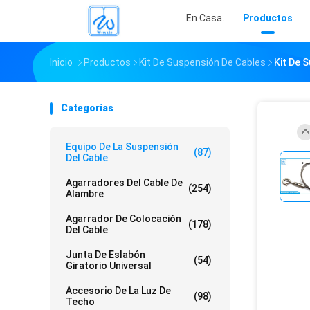
En Casa.
Productos
Inicio
Productos
Kit De Suspensión De Cables
Kit De 
Categorías
Equipo De La Suspensión
(87)
Del Cable
Agarradores Del Cable De
(254)
Alambre
Agarrador De Colocación
(178)
Del Cable
Junta De Eslabón
(54)
Giratorio Universal
Accesorio De La Luz De
(98)
Techo