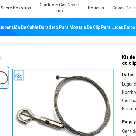
Contacta Con Nosot
Sobre Nosotros
Noticias
Casos De Tr
Ros
Suspensión De Cable Duradero Para Montaje De Clip Para Luces Emp
Kit d
de cl
Datos 
Lugar d
Nombre
Certifi
Número
Pago y
Cantid