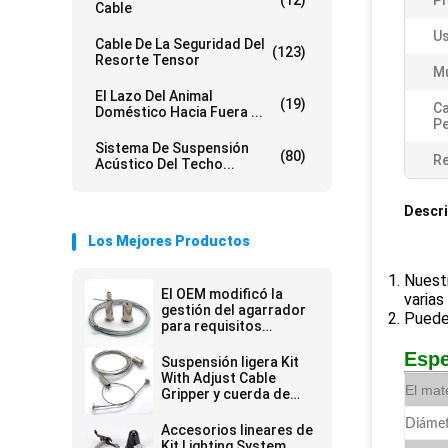
(12)
P
Cable
Us
Cable De La Seguridad Del
(123)
Resorte Tensor
Mu
El Lazo Del Animal
(19)
Ca
Doméstico Hacia Fuera ...
Pe
Sistema De Suspensión
(80)
Re
Acústico Del Techo...
Descri
Los Mejores Productos
Nuestr
El OEM modificó la
varias
gestión del agarrador
Puede 
para requisitos
particulares del cable
Espe
acorta el equipo de la
Suspensión ligera Kit
suspensión de los
With Adjust Cable
accesorios de
El mate
Gripper y cuerda de
iluminación
alambre inoxidable
Diáme
Accesorios lineares de
Kit Lighting System