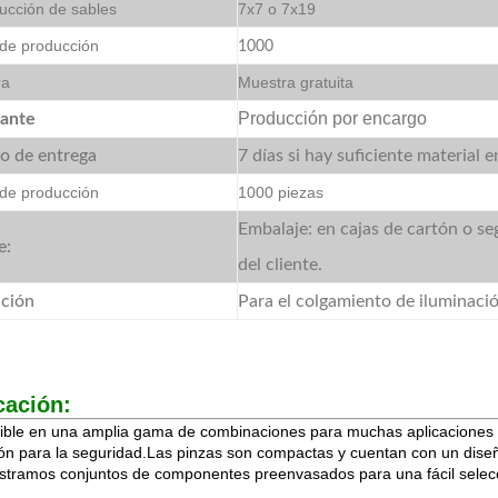
ucción de sables
7x7 o 7x19
de producción
1000
ra
Muestra gratuita
Producción por encargo
cante
o de entrega
7 días si hay suficiente material 
de producción
1000 piezas
Embalaje: en cajas de cartón o se
e:
del cliente.
ación
Para el colgamiento de iluminaci
cación:
ible en una amplia gama de combinaciones para muchas aplicaciones d
ión para la seguridad.Las pinzas son compactas y cuentan con un dise
stramos conjuntos de componentes preenvasados para una fácil selecci