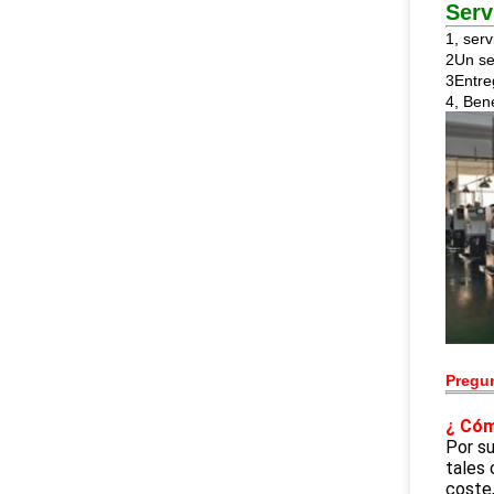
Serv
1, serv
2Un se
3Entre
4, Bene
Pregun
¿ Cóm
Por su
tales 
coste