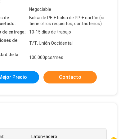
:
:
Negociable
es de
Bolsa de PE + bolsa de PP + cartón (si
uetado:
tiene otros requisitos, contáctenos)
 de entrega:
10-15 días de trabajo
iones de
T/T, Unión Occidental
dad de la
100,000pcs/mes
:
Mejor Precio
Contacto
al:
Latón+acero