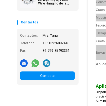
Constr
Wire Hanging de la
suspensión del enlace
Cuota 
del LED
Muest
Contactos
Fabri
Tiemp
Contactos:
Mrs. Yang
Cuota 
Teléfono:
+8618926802440
Fax:
86-769-85493351
Envas
Aplic
Contacto
Apli
Dispon
precis
Sumini