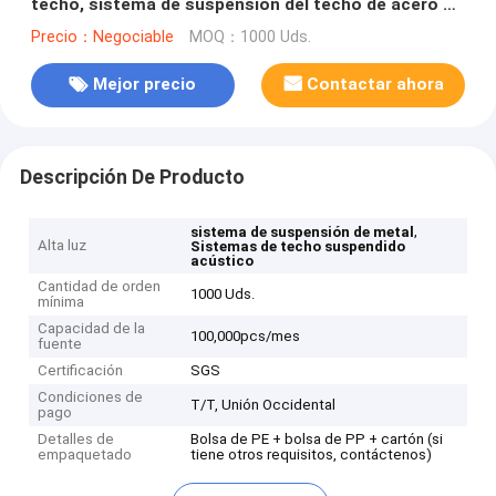
techo, sistema de suspensión del techo de acero de
latón
Precio：Negociable
MOQ：1000 Uds.
Mejor precio
Contactar ahora
Descripción De Producto
,
sistema de suspensión de metal
Alta luz
Sistemas de techo suspendido
acústico
Cantidad de orden
1000 Uds.
mínima
Capacidad de la
100,000pcs/mes
fuente
Certificación
SGS
Condiciones de
T/T, Unión Occidental
pago
Detalles de
Bolsa de PE + bolsa de PP + cartón (si
empaquetado
tiene otros requisitos, contáctenos)